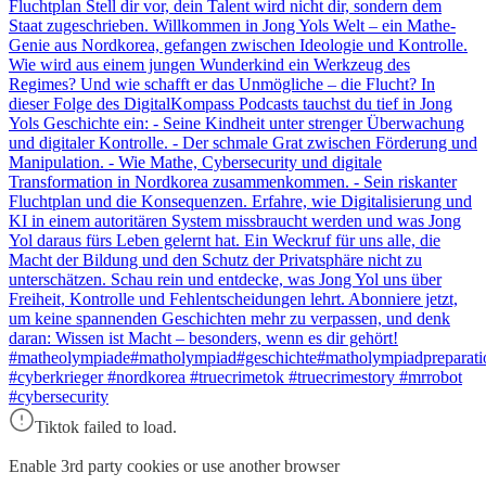
Fluchtplan Stell dir vor, dein Talent wird nicht dir, sondern dem
Staat zugeschrieben. Willkommen in Jong Yols Welt – ein Mathe-
Genie aus Nordkorea, gefangen zwischen Ideologie und Kontrolle.
Wie wird aus einem jungen Wunderkind ein Werkzeug des
Regimes? Und wie schafft er das Unmögliche – die Flucht? In
dieser Folge des DigitalKompass Podcasts tauchst du tief in Jong
Yols Geschichte ein: - Seine Kindheit unter strenger Überwachung
und digitaler Kontrolle. - Der schmale Grat zwischen Förderung und
Manipulation. - Wie Mathe, Cybersecurity und digitale
Transformation in Nordkorea zusammenkommen. - Sein riskanter
Fluchtplan und die Konsequenzen. Erfahre, wie Digitalisierung und
KI in einem autoritären System missbraucht werden und was Jong
Yol daraus fürs Leben gelernt hat. Ein Weckruf für uns alle, die
Macht der Bildung und den Schutz der Privatsphäre nicht zu
unterschätzen. Schau rein und entdecke, was Jong Yol uns über
Freiheit, Kontrolle und Fehlentscheidungen lehrt. Abonniere jetzt,
um keine spannenden Geschichten mehr zu verpassen, und denk
daran: Wissen ist Macht – besonders, wenn es dir gehört!
#matheolympiade#matholympiad#geschichte#matholympiadpreparati
#cyberkrieger #nordkorea #truecrimetok #truecrimestory #mrrobot
#cybersecurity
Tiktok failed to load.
Enable 3rd party cookies or use another browser