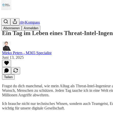
CyberSecurityKompass
Abonnieren
Anmelden
Ein Tag im Leben eines Threat-Intel-Inge
Mirko Peters - M365 Specialist
Juni 13, 2025
Teilen
Fragst du dich manchmal, wie mein Alltag als Threat-Intel-Ingenieur 
Wunsch, Menschen zu schützen. Jeden Tag tauche ich in eine Welt ein
Millionen Angriffe abwehren.
Ich brauche nicht nur technisches Wissen, sondern auch Teamgeist, 
wichtig für unsere digitale Gesellschaft.