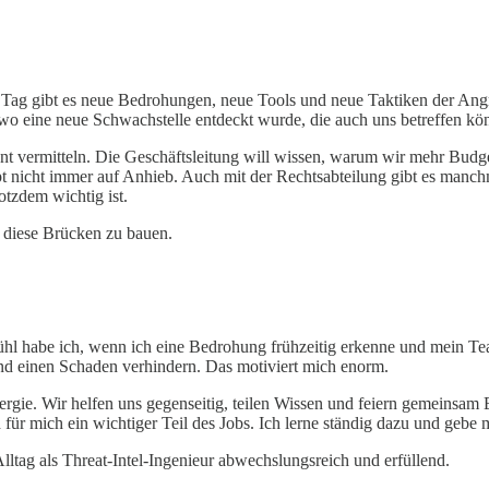
Tag gibt es neue Bedrohungen, neue Tools und neue Taktiken der Angrei
wo eine neue Schwachstelle entdeckt wurde, die auch uns betreffen kön
 vermitteln. Die Geschäftsleitung will wissen, warum wir mehr Budget
pt nicht immer auf Anhieb. Auch mit der Rechtsabteilung gibt es manch
otzdem wichtig ist.
 diese Brücken zu bauen.
Gefühl habe ich, wenn ich eine Bedrohung frühzeitig erkenne und mein 
und einen Schaden verhindern. Das motiviert mich enorm.
ergie. Wir helfen uns gegenseitig, teilen Wissen und feiern gemeinsam
ür mich ein wichtiger Teil des Jobs. Ich lerne ständig dazu und gebe 
tag als Threat-Intel-Ingenieur abwechslungsreich und erfüllend.