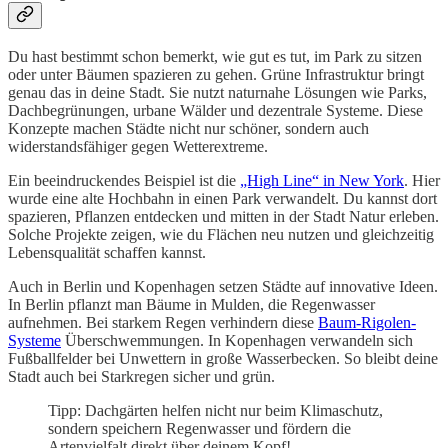
Du hast bestimmt schon bemerkt, wie gut es tut, im Park zu sitzen
oder unter Bäumen spazieren zu gehen. Grüne Infrastruktur bringt
genau das in deine Stadt. Sie nutzt naturnahe Lösungen wie Parks,
Dachbegrünungen, urbane Wälder und dezentrale Systeme. Diese
Konzepte machen Städte nicht nur schöner, sondern auch
widerstandsfähiger gegen Wetterextreme.
Ein beeindruckendes Beispiel ist die
„High Line“ in New York
. Hier
wurde eine alte Hochbahn in einen Park verwandelt. Du kannst dort
spazieren, Pflanzen entdecken und mitten in der Stadt Natur erleben.
Solche Projekte zeigen, wie du Flächen neu nutzen und gleichzeitig
Lebensqualität schaffen kannst.
Auch in Berlin und Kopenhagen setzen Städte auf innovative Ideen.
In Berlin pflanzt man Bäume in Mulden, die Regenwasser
aufnehmen. Bei starkem Regen verhindern diese
Baum-Rigolen-
Systeme
Überschwemmungen. In Kopenhagen verwandeln sich
Fußballfelder bei Unwettern in große Wasserbecken. So bleibt deine
Stadt auch bei Starkregen sicher und grün.
Tipp: Dachgärten helfen nicht nur beim Klimaschutz,
sondern speichern Regenwasser und fördern die
Artenvielfalt direkt über deinem Kopf!