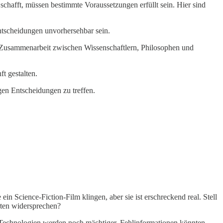
 schafft, müssen bestimmte Voraussetzungen erfüllt sein. Hier sind
ntscheidungen unvorhersehbar sein.
e Zusammenarbeit zwischen Wissenschaftlern, Philosophen und
t gestalten.
gen Entscheidungen zu treffen.
n Science-Fiction-Film klingen, aber sie ist erschreckend real. Stell
erten widersprechen?
e Technologien werden noch mächtiger. Fehlinformationen könnten