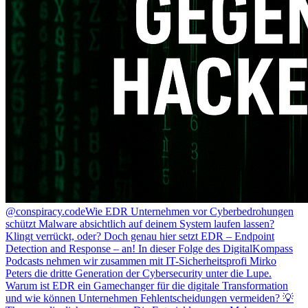
@conspiracy.code
Wie EDR Unternehmen vor Cyberbedrohungen
schützt Malware absichtlich auf deinem System laufen lassen?
Klingt verrückt, oder? Doch genau hier setzt EDR – Endpoint
Detection and Response – an! In dieser Folge des DigitalKompass
Podcasts nehmen wir zusammen mit IT-Sicherheitsprofi Mirko
Peters die dritte Generation der Cybersecurity unter die Lupe.
Warum ist EDR ein Gamechanger für die digitale Transformation
und wie können Unternehmen Fehlentscheidungen vermeiden? 💡