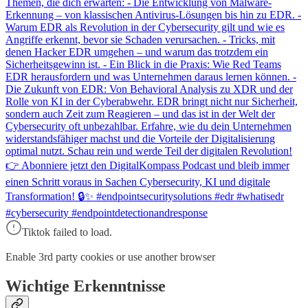
Themen, die dich erwarten: - Die Entwicklung von Malware-
Erkennung – von klassischen Antivirus-Lösungen bis hin zu EDR. -
Warum EDR als Revolution in der Cybersecurity gilt und wie es
Angriffe erkennt, bevor sie Schaden verursachen. - Tricks, mit
denen Hacker EDR umgehen – und warum das trotzdem ein
Sicherheitsgewinn ist. - Ein Blick in die Praxis: Wie Red Teams
EDR herausfordern und was Unternehmen daraus lernen können. -
Die Zukunft von EDR: Von Behavioral Analysis zu XDR und der
Rolle von KI in der Cyberabwehr. EDR bringt nicht nur Sicherheit,
sondern auch Zeit zum Reagieren – und das ist in der Welt der
Cybersecurity oft unbezahlbar. Erfahre, wie du dein Unternehmen
widerstandsfähiger machst und die Vorteile der Digitalisierung
optimal nutzt. Schau rein und werde Teil der digitalen Revolution!
👉 Abonniere jetzt den DigitalKompass Podcast und bleib immer
einen Schritt voraus in Sachen Cybersecurity, KI und digitale
Transformation! 🔒✨ #endpointsecuritysolutions #edr #whatisedr
#cybersecurity #endpointdetectionandresponse
Tiktok failed to load.
Enable 3rd party cookies or use another browser
Wichtige Erkenntnisse