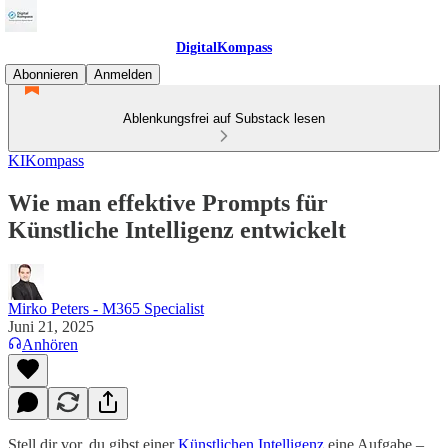
DigitalKompass
Abonnieren
Anmelden
Ablenkungsfrei auf Substack lesen
KIKompass
Wie man effektive Prompts für
Künstliche Intelligenz entwickelt
Mirko Peters - M365 Specialist
Juni 21, 2025
Anhören
Stell dir vor, du gibst einer
Künstlichen Intelligenz
eine Aufgabe –