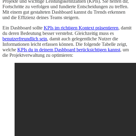
Projekte und wichtige Leistungskennzahlen (KPIs). Sie helfen dir,
Fortschritte zu verfolgen und fundierte Entscheidungen zu treffen.
Mit einem gut gestalteten Dashboard kannst du Trends erkennen
und die Effizienz deines Teams steigern.
Ein Dashboard sollte
KPIs im richtigen Kontext präsentieren
, damit
du deren Bedeutung besser verstehst. Gleichzeitig muss es
benutzerfreundlich sein
, damit auch gelegentliche Nutzer die
Informationen leicht erfassen können. Die folgende Tabelle zeigt,
welche
KPIs du in deinem Dashboard berücksichtigen kannst
, um
die Projektverwaltung zu optimieren: