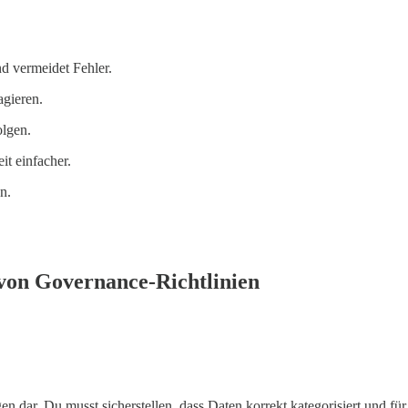
nd vermeidet Fehler.
agieren.
olgen.
it einfacher.
n.
von Governance-Richtlinien
gen dar. Du musst sicherstellen, dass Daten korrekt kategorisiert und