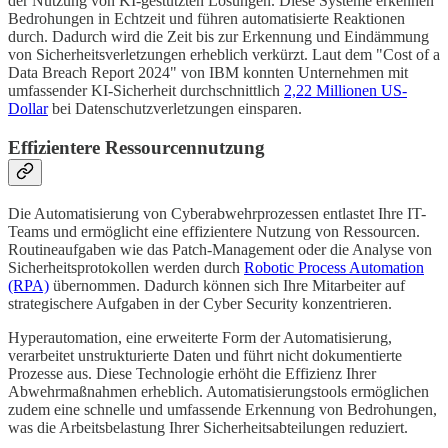
der Nutzung von KI-gestützten Lösungen. Diese Systeme erkennen
Bedrohungen in Echtzeit und führen automatisierte Reaktionen
durch. Dadurch wird die Zeit bis zur Erkennung und Eindämmung
von Sicherheitsverletzungen erheblich verkürzt. Laut dem "Cost of a
Data Breach Report 2024" von IBM konnten Unternehmen mit
umfassender KI-Sicherheit durchschnittlich
2,22 Millionen US-
Dollar
bei Datenschutzverletzungen einsparen.
Effizientere Ressourcennutzung
Die Automatisierung von Cyberabwehrprozessen entlastet Ihre IT-
Teams und ermöglicht eine effizientere Nutzung von Ressourcen.
Routineaufgaben wie das Patch-Management oder die Analyse von
Sicherheitsprotokollen werden durch
Robotic Process Automation
(RPA)
übernommen. Dadurch können sich Ihre Mitarbeiter auf
strategischere Aufgaben in der Cyber Security konzentrieren.
Hyperautomation, eine erweiterte Form der Automatisierung,
verarbeitet unstrukturierte Daten und führt nicht dokumentierte
Prozesse aus. Diese Technologie erhöht die Effizienz Ihrer
Abwehrmaßnahmen erheblich. Automatisierungstools ermöglichen
zudem eine schnelle und umfassende Erkennung von Bedrohungen,
was die Arbeitsbelastung Ihrer Sicherheitsabteilungen reduziert.