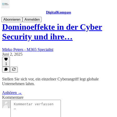
DigitalKompass
Abonnieren
Anmelden
Dominoeffekte in der Cyber
Security und ihre…
Mirko Peters - M365 Specialist
Juni 2, 2025
1
Stellen Sie sich vor, ein einzelner Cyberangriff legt globale
Unternehmen lahm.
Anhören →
Kommentare