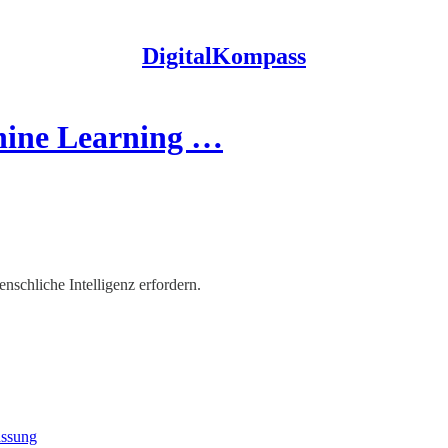
DigitalKompass
chine Learning …
nschliche Intelligenz erfordern.
assung