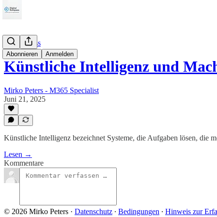
KIKompass
Abonnieren
Anmelden
Künstliche Intelligenz und Ma
Mirko Peters - M365 Specialist
Juni 21, 2025
Künstliche Intelligenz bezeichnet Systeme, die Aufgaben lösen, die me
Lesen →
Kommentare
© 2026 Mirko Peters
·
Datenschutz
∙
Bedingungen
∙
Hinweis zur Erf