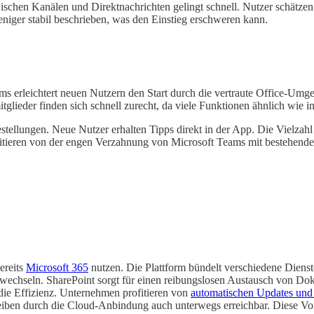
zwischen Kanälen und Direktnachrichten gelingt schnell. Nutzer schätz
iger stabil beschrieben, was den Einstieg erschweren kann.
Teams erleichtert neuen Nutzern den Start durch die vertraute Office
lieder finden sich schnell zurecht, da viele Funktionen ähnlich wie i
estellungen. Neue Nutzer erhalten Tipps direkt in der App. Die Vielzah
rofitieren von der engen Verzahnung von Microsoft Teams mit bestehend
ereits
Microsoft 365
nutzen. Die Plattform bündelt verschiedene Dienst
echseln. SharePoint sorgt für einen reibungslosen Austausch von Do
ie Effizienz. Unternehmen profitieren von
automatischen Updates und 
leiben durch die Cloud-Anbindung auch unterwegs erreichbar. Diese Vo