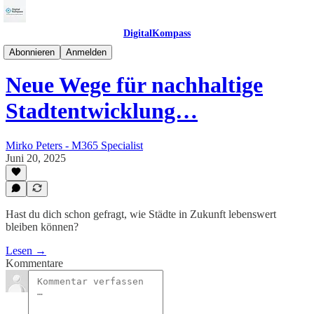
DigitalKompass
SmartCityKompass
Abonnieren
Anmelden
Neue Wege für nachhaltige
Stadtentwicklung…
Mirko Peters - M365 Specialist
Juni 20, 2025
Hast du dich schon gefragt, wie Städte in Zukunft lebenswert
bleiben können?
Lesen →
Kommentare