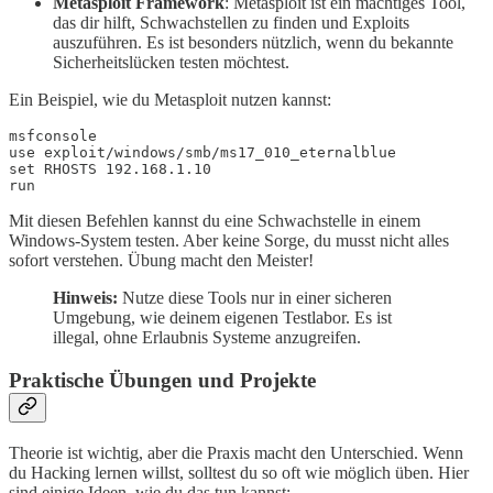
Metasploit Framework
: Metasploit ist ein mächtiges Tool,
das dir hilft, Schwachstellen zu finden und Exploits
auszuführen. Es ist besonders nützlich, wenn du bekannte
Sicherheitslücken testen möchtest.
Ein Beispiel, wie du Metasploit nutzen kannst:
msfconsole

use exploit/windows/smb/ms17_010_eternalblue

set RHOSTS 192.168.1.10

Mit diesen Befehlen kannst du eine Schwachstelle in einem
Windows-System testen. Aber keine Sorge, du musst nicht alles
sofort verstehen. Übung macht den Meister!
Hinweis:
Nutze diese Tools nur in einer sicheren
Umgebung, wie deinem eigenen Testlabor. Es ist
illegal, ohne Erlaubnis Systeme anzugreifen.
Praktische Übungen und Projekte
Theorie ist wichtig, aber die Praxis macht den Unterschied. Wenn
du Hacking lernen willst, solltest du so oft wie möglich üben. Hier
sind einige Ideen, wie du das tun kannst: