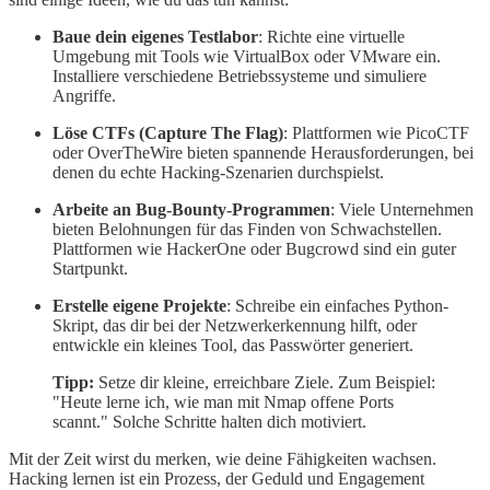
Baue dein eigenes Testlabor
: Richte eine virtuelle
Umgebung mit Tools wie VirtualBox oder VMware ein.
Installiere verschiedene Betriebssysteme und simuliere
Angriffe.
Löse CTFs (Capture The Flag)
: Plattformen wie PicoCTF
oder OverTheWire bieten spannende Herausforderungen, bei
denen du echte Hacking-Szenarien durchspielst.
Arbeite an Bug-Bounty-Programmen
: Viele Unternehmen
bieten Belohnungen für das Finden von Schwachstellen.
Plattformen wie HackerOne oder Bugcrowd sind ein guter
Startpunkt.
Erstelle eigene Projekte
: Schreibe ein einfaches Python-
Skript, das dir bei der Netzwerkerkennung hilft, oder
entwickle ein kleines Tool, das Passwörter generiert.
Tipp:
Setze dir kleine, erreichbare Ziele. Zum Beispiel:
"Heute lerne ich, wie man mit Nmap offene Ports
scannt." Solche Schritte halten dich motiviert.
Mit der Zeit wirst du merken, wie deine Fähigkeiten wachsen.
Hacking lernen ist ein Prozess, der Geduld und Engagement