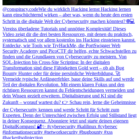
@conspiracy.code
Wie du wirklich Hacking lernst Hacking lernen
kann einschüchternd wirken – aber was, wenn du heute den ersten
Schritt in die digitale Welt der Cybersecurity machen könntest? 🌐💻
Vergiss überladene Tutorials und unnötige Komplexität! Dieses
Video zeigt dir die drei besten Ressourcen, mit denen du praktisch,
systematisch und vor allem kostenlos ins Hacking einsteigen kannst.
Entdecke, wie Tools wie TryHackMe, die PortSwigger Web
Security Academy und PicoCTF dir helfen, echte Schwachstellen zu
finden und die Grundlagen von Cybersecurity zu meistern. Von
SQL-Injection bis Cross-Site Scripting: In der digitalen
Transformation sind diese Fähigkeiten Gold wert – ob als Bug
Bounty Hunter oder für deine persönliche Weiterbildung. 🚀
Vermeide typische Anfängerfehler, baue deine Skills auf und werde
Teil der digitalen Revolution. Mit einem klaren Fokus und den
richtigen Ressourcen kannst du Fehlentscheidungen vermeiden und
dein Wissen gezielt erweitern. Digitalisierung und KI sind die
Zukunft – worauf wartest du? 👉 Schau rein, lerne die Geheimnisse
der Cybersecurity kennen und werde Schritt für Schritt zum
Experten. Denn der Unterschied zwischen Erfolg und Stillstand liegt
in deiner Konsequenz. Abonniere jetzt und starte deinen eigenen
DigitalKompass! 🔐✨ #cybersecurity #kalilinux #cybersec
#informationsecurity #networksecurity #bugbounty #xss
#hacker#sqlinjection