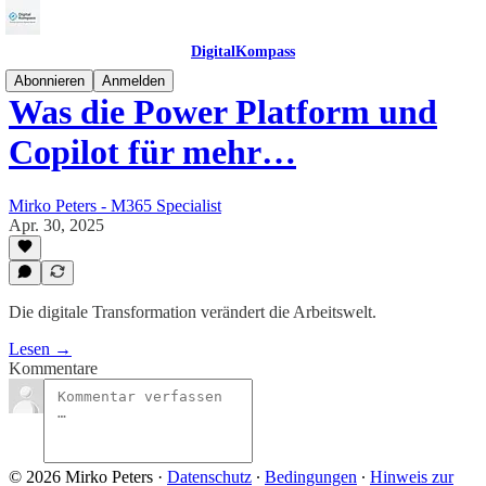
DigitalKompass
Abonnieren
Anmelden
Was die Power Platform und
Copilot für mehr…
Mirko Peters - M365 Specialist
Apr. 30, 2025
Die digitale Transformation verändert die Arbeitswelt.
Lesen →
Kommentare
© 2026 Mirko Peters
·
Datenschutz
∙
Bedingungen
∙
Hinweis zur