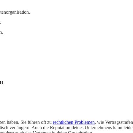
tenorganisation.
.
m.
en
en haben. Sie führen oft zu
rechtlichen Problemen
, wie Vertragsstraf
isch verlängern. Auch die Reputation deines Unternehmens kann leid
sondern auch das Vertrauen in deine Organisation.