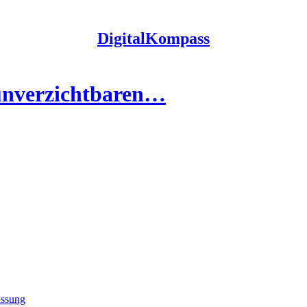
DigitalKompass
unverzichtbaren…
assung