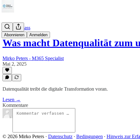
DataKompass
Abonnieren
Anmelden
Was macht Datenqualität zum 
Mirko Peters - M365 Specialist
Mai 2, 2025
Datenqualität treibt die digitale Transformation voran.
Lesen →
Kommentare
© 2026 Mirko Peters
·
Datenschutz
∙
Bedingungen
∙
Hinweis zur Erf