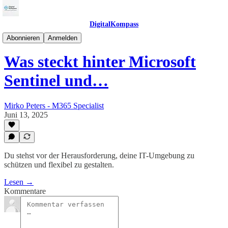
DigitalKompass
CyberSecurityKompass
Abonnieren
Anmelden
Was steckt hinter Microsoft
Sentinel und…
Mirko Peters - M365 Specialist
Juni 13, 2025
Du stehst vor der Herausforderung, deine IT-Umgebung zu
schützen und flexibel zu gestalten.
Lesen →
Kommentare