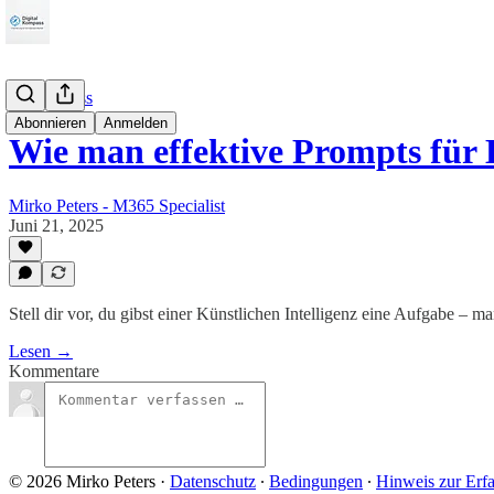
KIKompass
Abonnieren
Anmelden
Wie man effektive Prompts für
Mirko Peters - M365 Specialist
Juni 21, 2025
Stell dir vor, du gibst einer Künstlichen Intelligenz eine Aufgabe –
Lesen →
Kommentare
© 2026 Mirko Peters
·
Datenschutz
∙
Bedingungen
∙
Hinweis zur Erf