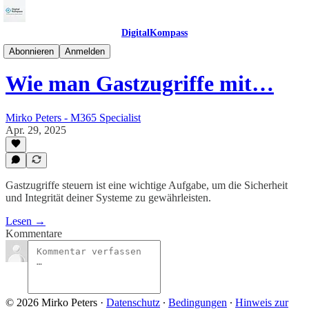
DigitalKompass
M365Kompass
Abonnieren
Anmelden
Wie man Gastzugriffe mit…
Mirko Peters - M365 Specialist
Apr. 29, 2025
Gastzugriffe steuern ist eine wichtige Aufgabe, um die Sicherheit
und Integrität deiner Systeme zu gewährleisten.
Lesen →
Kommentare
© 2026 Mirko Peters
·
Datenschutz
∙
Bedingungen
∙
Hinweis zur