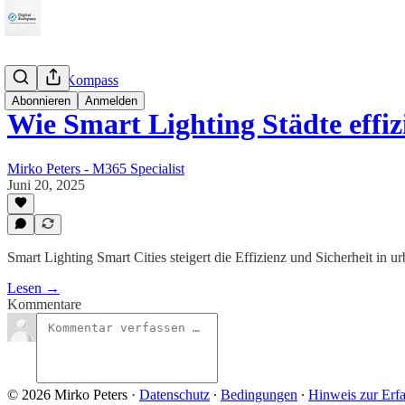
SmartCityKompass
Abonnieren
Anmelden
Wie Smart Lighting Städte effi
Mirko Peters - M365 Specialist
Juni 20, 2025
Smart Lighting Smart Cities steigert die Effizienz und Sicherheit in
Lesen →
Kommentare
© 2026 Mirko Peters
·
Datenschutz
∙
Bedingungen
∙
Hinweis zur Erf