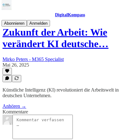
DigitalKompass
Abonnieren
Anmelden
Zukunft der Arbeit: Wie
verändert KI deutsche…
Mirko Peters - M365 Specialist
Mai 26, 2025
Künstliche Intelligenz (KI) revolutioniert die Arbeitswelt in
deutschen Unternehmen.
Anhören →
Kommentare