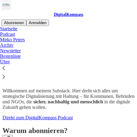
DigitalKompass
Abonnieren
Anmelden
Startseite
Podcast
Digitale Transformation
Mirko Peters
Archiv
braucht Klarheit, Sicherheit
Newsletter
Bestenliste
und Mut.
Über
Willkommen auf meinem Substack. Hier dreht sich alles um
strategische Digitalisierung mit Haltung – für Kommunen, Behörden
und NGOs, die
sicher, nachhaltig und menschlich
in die digitale
Zukunft gehen wollen.
Direkt zum DigitalKompass Podcast
Warum abonnieren?