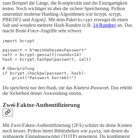
zum Beispiel die Länge, die Komplexität und die Einzigartigkeit
testen. Noch wichtiger ist aber die sichere Speicherung. Python
unterstützt moderne Hashing-Algorithmen wie bcrypt, scrypt,
PBKDF2 und Argon2. Mit dem Paket
erzeugst du einen
bcrypt
Salt und wendest mehrere Hash-Runden (z.B.
14 Runden
) an. Das
macht Brute-Force-Angriffe sehr schwer.
import bcrypt

passwort = b"meinGeheimesPasswort"

salt = bcrypt.gensalt(rounds=14)

hash = bcrypt.hashpw(passwort, salt)

# Überprüfung

if bcrypt.checkpw(passwort, hash):

Du speicherst nur den Hash, nie das Klartext-Passwort. Das erhöht
die Sicherheit deiner Anwendung enorm.
Zwei-Faktor-Authentifizierung
Mit Zwei-Faktor-Authentifizierung (2FA) schützt du deine Konten
noch besser. Python bietet Bibliotheken wie
, mit denen du
pyotp
zeitbasierte Einmalpasswörter (TOTP) generierst. Du kombinierst