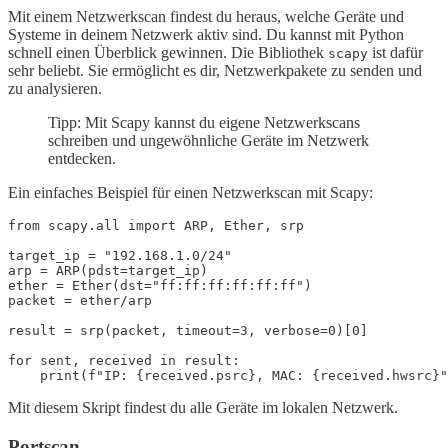
Mit einem Netzwerkscan findest du heraus, welche Geräte und
Systeme in deinem Netzwerk aktiv sind. Du kannst mit Python
schnell einen Überblick gewinnen. Die Bibliothek
ist dafür
scapy
sehr beliebt. Sie ermöglicht es dir, Netzwerkpakete zu senden und
zu analysieren.
Tipp: Mit Scapy kannst du eigene Netzwerkscans
schreiben und ungewöhnliche Geräte im Netzwerk
entdecken.
Ein einfaches Beispiel für einen Netzwerkscan mit Scapy:
from scapy.all import ARP, Ether, srp

target_ip = "192.168.1.0/24"

arp = ARP(pdst=target_ip)

ether = Ether(dst="ff:ff:ff:ff:ff:ff")

packet = ether/arp

result = srp(packet, timeout=3, verbose=0)[0]

for sent, received in result:

Mit diesem Skript findest du alle Geräte im lokalen Netzwerk.
Portscan