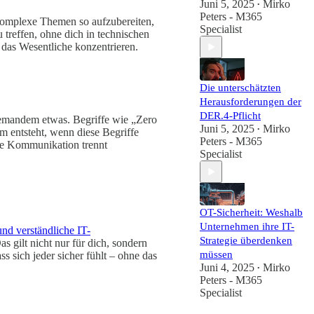
Juni 5, 2025
Mirko
•
Peters - M365
 komplexe Themen so aufzubereiten,
Specialist
u treffen, ohne dich in technischen
 das Wesentliche konzentrieren.
Die unterschätzten
Herausforderungen der
DER.4-Pflicht
niemandem etwas. Begriffe wie „Zero
Juni 5, 2025
Mirko
•
m entsteht, wenn diese Begriffe
Peters - M365
ute Kommunikation trennt
Specialist
OT-Sicherheit: Weshalb
Unternehmen ihre IT-
und verständliche IT-
Strategie überdenken
s gilt nicht nur für dich, sondern
müssen
 sich jeder sicher fühlt – ohne das
Juni 4, 2025
Mirko
•
Peters - M365
Specialist