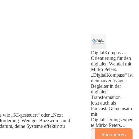
DigitalKompass –
Orientierung für den
digitalen Wandel mit
Mirko Peters.
„DigitalKompass“ ist
dein zuverlässiger
Begleiter in der
digitalen
Transformation –
jetzt auch als
Podcast. Gemeinsam
mit
fe wie „KI-gesteuert“ oder „Next
Digitalisierungsexper
ausforderung. Weniger Buzzwords und
te Mirko Peters
darum, deine Systeme effektiv zu
beleuchten wir
Abonnieren
fundierte