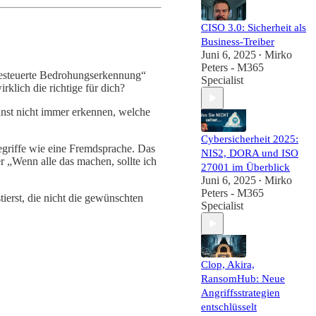
CISO 3.0: Sicherheit als
Business-Treiber
Juni 6, 2025
Mirko
•
Peters - M365
-gesteuerte Bedrohungserkennung“
Specialist
rklich die richtige für dich?
nnst nicht immer erkennen, welche
Cybersicherheit 2025:
egriffe wie eine Fremdsprache. Das
NIS2, DORA und ISO
r „Wenn alle das machen, sollte ich
27001 im Überblick
Juni 6, 2025
Mirko
•
Peters - M365
ierst, die nicht die gewünschten
Specialist
Clop, Akira,
RansomHub: Neue
Angriffsstrategien
entschlüsselt