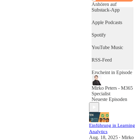
Entwicklungen,
Anhören auf
praxisnahe Impulse
Substack-App
und die wichtigsten
Trends rund um
Apple Podcasts
Innovation,
Technologie und
Spotify
digitale Strategien in
Deutschland. Ob
YouTube Music
Verwaltung,
Bildung, Wirtschaft
oder Gesellschaft –
RSS-Feed
jede Folge zeigt klar
strukturiert, wie
Erscheint in Episode
Vision und
Umsetzung im
digitalen Wandel
Mirko Peters - M365
zusammenkommen.
Specialist
Verständlich.
Neueste Episoden
Aktuell. Auf den
Punkt.
Einführung in Learning
Analytics
Aug. 18, 2025
Mirko
•