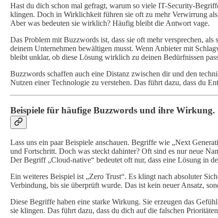
Hast du dich schon mal gefragt, warum so viele IT-Security-Begrif
klingen. Doch in Wirklichkeit führen sie oft zu mehr Verwirrung als 
Aber was bedeuten sie wirklich? Häufig bleibt die Antwort vage.
Das Problem mit Buzzwords ist, dass sie oft mehr versprechen, als s
deinem Unternehmen bewältigen musst. Wenn Anbieter mit Schlagwör
bleibt unklar, ob diese Lösung wirklich zu deinen Bedürfnissen pass
Buzzwords schaffen auch eine Distanz zwischen dir und den technis
Nutzen einer Technologie zu verstehen. Das führt dazu, dass du Ents
Beispiele für häufige Buzzwords und ihre Wirkung.
Lass uns ein paar Beispiele anschauen. Begriffe wie „Next Generati
und Fortschritt. Doch was steckt dahinter? Oft sind es nur neue N
Der Begriff „Cloud-native“ bedeutet oft nur, dass eine Lösung in de
Ein weiteres Beispiel ist „Zero Trust“. Es klingt nach absoluter Sich
Verbindung, bis sie überprüft wurde. Das ist kein neuer Ansatz, so
Diese Begriffe haben eine starke Wirkung. Sie erzeugen das Gefühl, d
sie klingen. Das führt dazu, dass du dich auf die falschen Prioritä