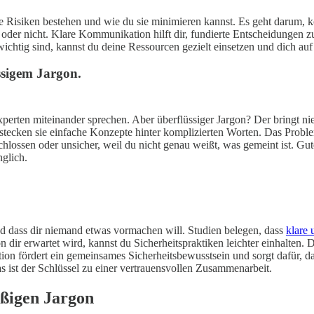
lche Risiken bestehen und wie du sie minimieren kannst. Es geht darum,
st oder nicht. Klare Kommunikation hilft dir, fundierte Entscheidungen z
chtig sind, kannst du deine Ressourcen gezielt einsetzen und dich auf
ssigem Jargon.
Experten miteinander sprechen. Aber überflüssiger Jargon? Der bringt 
stecken sie einfache Konzepte hinter komplizierten Worten. Das Proble
chlossen oder unsicher, weil du nicht genau weißt, was gemeint ist. G
glich.
und dass dir niemand etwas vormachen will. Studien belegen, dass
klare 
ir erwartet wird, kannst du Sicherheitspraktiken leichter einhalten. Da
 fördert ein gemeinsames Sicherheitsbewusstsein und sorgt dafür, dass
 ist der Schlüssel zu einer vertrauensvollen Zusammenarbeit.
ßigen Jargon