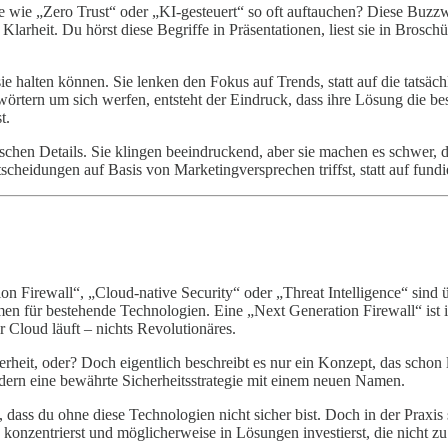
fe wie „Zero Trust“ oder „KI-gesteuert“ so oft auftauchen? Diese Buzz
Klarheit. Du hörst diese Begriffe in Präsentationen, liest sie in Broschü
ie halten können. Sie lenken den Fokus auf Trends, statt auf die tatsäc
tern um sich werfen, entsteht der Eindruck, dass ihre Lösung die bes
t.
chen Details. Sie klingen beeindruckend, aber sie machen es schwer, d
cheidungen auf Basis von Marketingversprechen triffst, statt auf fundi
on Firewall“, „Cloud-native Security“ oder „Threat Intelligence“ sind 
amen für bestehende Technologien. Eine „Next Generation Firewall“ ist
r Cloud läuft – nichts Revolutionäres.
erheit, oder? Doch eigentlich beschreibt es nur ein Konzept, das schon l
ndern eine bewährte Sicherheitsstrategie mit einem neuen Namen.
ass du ohne diese Technologien nicht sicher bist. Doch in der Praxis si
ten konzentrierst und möglicherweise in Lösungen investierst, die nicht