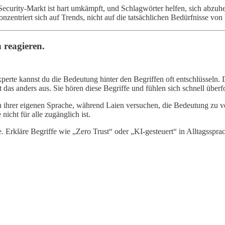
curity-Markt ist hart umkämpft, und Schlagwörter helfen, sich abzuh
konzentriert sich auf Trends, nicht auf die tatsächlichen Bedürfnisse v
 reagieren.
xperte kannst du die Bedeutung hinter den Begriffen oft entschlüsseln. 
 das anders aus. Sie hören diese Begriffe und fühlen sich schnell überfo
 ihrer eigenen Sprache, während Laien versuchen, die Bedeutung zu v
icht für alle zugänglich ist.
 Erkläre Begriffe wie „Zero Trust“ oder „KI-gesteuert“ in Alltagsspra