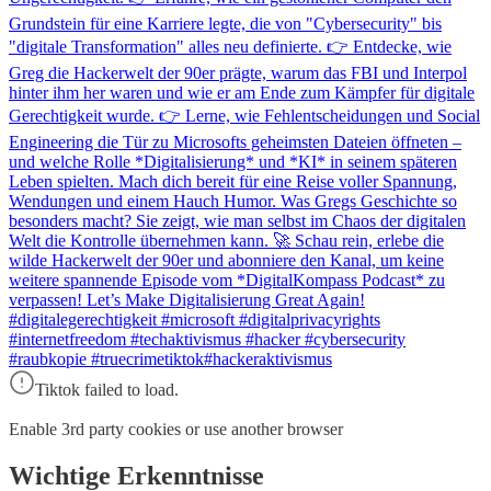
Grundstein für eine Karriere legte, die von "Cybersecurity" bis
"digitale Transformation" alles neu definierte. 👉 Entdecke, wie
Greg die Hackerwelt der 90er prägte, warum das FBI und Interpol
hinter ihm her waren und wie er am Ende zum Kämpfer für digitale
Gerechtigkeit wurde. 👉 Lerne, wie Fehlentscheidungen und Social
Engineering die Tür zu Microsofts geheimsten Dateien öffneten –
und welche Rolle *Digitalisierung* und *KI* in seinem späteren
Leben spielten. Mach dich bereit für eine Reise voller Spannung,
Wendungen und einem Hauch Humor. Was Gregs Geschichte so
besonders macht? Sie zeigt, wie man selbst im Chaos der digitalen
Welt die Kontrolle übernehmen kann. 🚀 Schau rein, erlebe die
wilde Hackerwelt der 90er und abonniere den Kanal, um keine
weitere spannende Episode vom *DigitalKompass Podcast* zu
verpassen! Let’s Make Digitalisierung Great Again!
#digitalegerechtigkeit #microsoft #digitalprivacyrights
#internetfreedom #techaktivismus #hacker #cybersecurity
#raubkopie #truecrimetiktok#hackeraktivismus
Tiktok failed to load.
Enable 3rd party cookies or use another browser
Wichtige Erkenntnisse