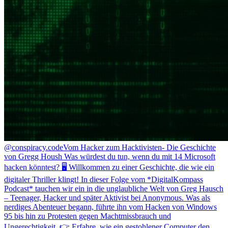
@conspiracy.code
Vom Hacker zum Hacktivisten- Die Geschichte
von Gregg Housh Was würdest du tun, wenn du mit 14 Microsoft
hacken könntest? 🖥️ Willkommen zu einer Geschichte, die wie ein
digitaler Thriller klingt! In dieser Folge vom *DigitalKompass
Podcast* tauchen wir ein in die unglaubliche Welt von Greg Hausch
– Teenager, Hacker und später Aktivist bei Anonymous. Was als
nerdiges Abenteuer begann, führte ihn vom Hacken von Windows
95 bis hin zu Protesten gegen Machtmissbrauch und
Ungerechtigkeit. 👉 Erfahre, wie ein gestohlener Computer den