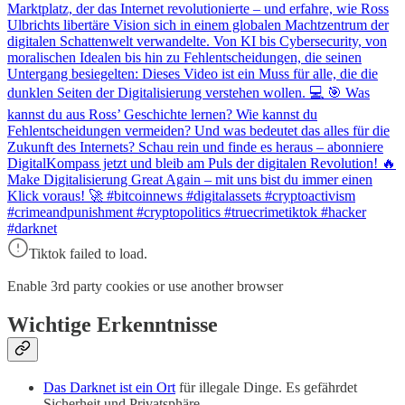
Marktplatz, der das Internet revolutionierte – und erfahre, wie Ross
Ulbrichts libertäre Vision sich in einem globalen Machtzentrum der
digitalen Schattenwelt verwandelte. Von KI bis Cybersecurity, von
moralischen Idealen bis hin zu Fehlentscheidungen, die seinen
Untergang besiegelten: Dieses Video ist ein Muss für alle, die die
dunklen Seiten der Digitalisierung verstehen wollen. 💻 🎯 Was
kannst du aus Ross’ Geschichte lernen? Wie kannst du
Fehlentscheidungen vermeiden? Und was bedeutet das alles für die
Zukunft des Internets? Schau rein und finde es heraus – abonniere
DigitalKompass jetzt und bleib am Puls der digitalen Revolution! 🔥
Make Digitalisierung Great Again – mit uns bist du immer einen
Klick voraus! 🚀 #bitcoinnews #digitalassets #cryptoactivism
#crimeandpunishment #cryptopolitics #truecrimetiktok #hacker
#darknet
Tiktok failed to load.
Enable 3rd party cookies or use another browser
Wichtige Erkenntnisse
Das Darknet ist ein Ort
für illegale Dinge. Es gefährdet
Sicherheit und Privatsphäre.