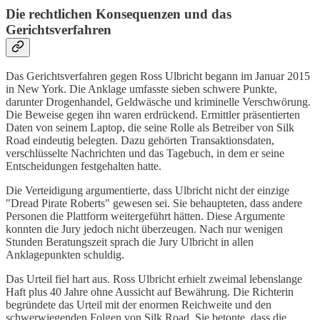
Die rechtlichen Konsequenzen und das
Gerichtsverfahren
Das Gerichtsverfahren gegen Ross Ulbricht begann im Januar 2015
in New York. Die Anklage umfasste sieben schwere Punkte,
darunter Drogenhandel, Geldwäsche und kriminelle Verschwörung.
Die Beweise gegen ihn waren erdrückend. Ermittler präsentierten
Daten von seinem Laptop, die seine Rolle als Betreiber von Silk
Road eindeutig belegten. Dazu gehörten Transaktionsdaten,
verschlüsselte Nachrichten und das Tagebuch, in dem er seine
Entscheidungen festgehalten hatte.
Die Verteidigung argumentierte, dass Ulbricht nicht der einzige
"Dread Pirate Roberts" gewesen sei. Sie behaupteten, dass andere
Personen die Plattform weitergeführt hätten. Diese Argumente
konnten die Jury jedoch nicht überzeugen. Nach nur wenigen
Stunden Beratungszeit sprach die Jury Ulbricht in allen
Anklagepunkten schuldig.
Das Urteil fiel hart aus. Ross Ulbricht erhielt zweimal lebenslange
Haft plus 40 Jahre ohne Aussicht auf Bewährung. Die Richterin
begründete das Urteil mit der enormen Reichweite und den
schwerwiegenden Folgen von Silk Road. Sie betonte, dass die