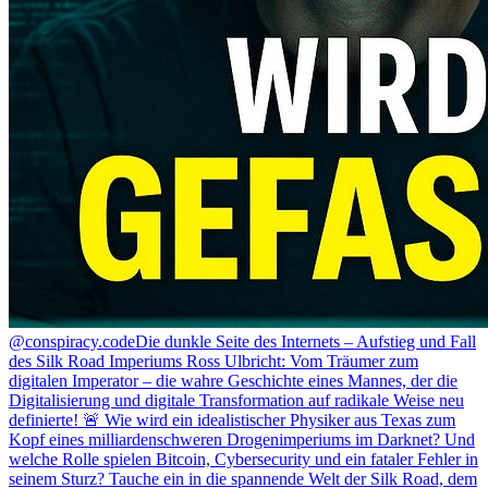
@conspiracy.code
Die dunkle Seite des Internets – Aufstieg und Fall
des Silk Road Imperiums Ross Ulbricht: Vom Träumer zum
digitalen Imperator – die wahre Geschichte eines Mannes, der die
Digitalisierung und digitale Transformation auf radikale Weise neu
definierte! 🚨 Wie wird ein idealistischer Physiker aus Texas zum
Kopf eines milliardenschweren Drogenimperiums im Darknet? Und
welche Rolle spielen Bitcoin, Cybersecurity und ein fataler Fehler in
seinem Sturz? Tauche ein in die spannende Welt der Silk Road, dem