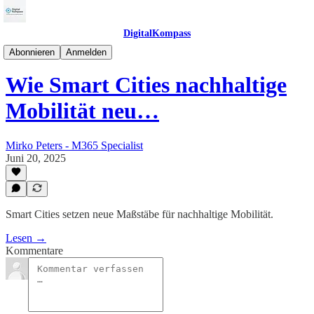
DigitalKompass
SmartCityKompass
Abonnieren
Anmelden
Wie Smart Cities nachhaltige
Mobilität neu…
Mirko Peters - M365 Specialist
Juni 20, 2025
Smart Cities setzen neue Maßstäbe für nachhaltige Mobilität.
Lesen →
Kommentare