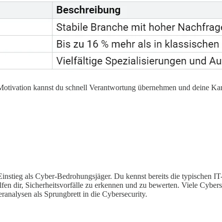
d Motivation kannst du schnell Verantwortung übernehmen und deine Karr
Einstieg als Cyber-Bedrohungsjäger. Du kennst bereits die typischen I
lfen dir, Sicherheitsvorfälle zu erkennen und zu bewerten. Viele Cyber
analysen als Sprungbrett in die Cybersecurity.