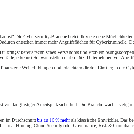
n kannst? Die Cybersecurity-Branche bietet dir viele neue Möglichkei
Dadurch entstehen immer mehr Angriffsflächen für Cyberkriminelle. Dei
Du bringst bereits technisches Verständnis und Problemlösungskompeten
svorfälle, erkennst Schwachstellen und schützt Unternehmen vor Angrif
ich finanzierte Weiterbildungen und erleichtern dir den Einstieg in die Cy
st von langfristiger Arbeitsplatzsicherheit. Die Branche wächst stetig und
enen im Durchschnitt
bis zu 16 % mehr
als klassische Entwickler. Das b
 auf Threat Hunting, Cloud Security oder Governance, Risk & Complian