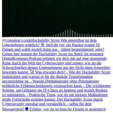
@conspiracy.code
Hackability Score Wie angreifbar ist dein
Unternehmen wirklich? 🎯 Stell dir vor, ein Hacker scannt 10
Firmen und wählt gezielt deins aus – klingt beunruhigend, oder?
Genau hier kommt der Hackability Score ins Spiel! Im neuesten
DigitalKompass-Podcast nehmen wir dich mit auf eine spannende
Reise durch die Welt der Cybersecurity und zeigen, wie du die
Schwachstellen deines Unternehmens aus der Sicht eines Angreifers
bewerten kannst. 🚀 Was erwartet dich? - Wie der Hackability Score
funktioniert und warum er für die digitale Transformation
unverzichtbar ist. - Warum Digitalisierung ohne Priorisierung
gefährliche Fehlentscheidungen verursachen kann. - Die wichtigsten
Schritte, um Ordnung ins IT-Chaos zu bringen und gezielt Risiken
zu minimieren. - Praktische Tipps, wie du mit kleinen Maßnahmen
große Fortschritte erzielen kannst. Der Hackability Score macht
Cybersecurity messbar und verständlich – selbst für dein
Management! 🛡️ Erfahre, wie du technische Details in strategisch