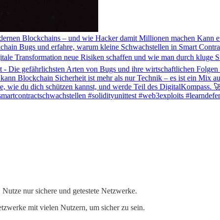
ernen Blockchains – und wie Hacker damit Millionen machen Kann ein 
ckchain Bugs und erfahre, warum kleine Schwachstellen in Smart Contr
igitale Transformation neue Risiken schaffen und wie man durch kluge
 - Die gefährlichsten Arten von Bugs und ihre wirtschaftlichen Folge
n kann Blockchain Sicherheit ist mehr als nur Technik – es ist ein Mix
erne, wie du dich schützen kannst, und werde Teil des DigitalKompass. 
#smartcontractschwachstellen #solidityunittest #web3exploits #learnde
. Nutze nur sichere und getestete Netzwerke.
tzwerke mit vielen Nutzern, um sicher zu sein.