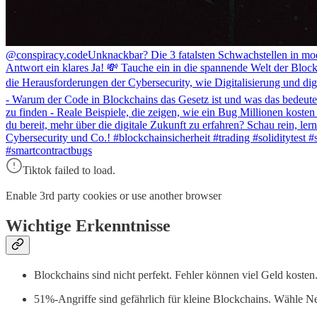
@conspiracy.code
Unknackbar? Die 3 fatalsten Schwachstellen in mod
Antwort ein klares Ja! 💸 Tauche ein in die spannende Welt der Blo
die Herausforderungen der Cybersecurity, wie Digitalisierung und d
- Warum der Code in Blockchains das Gesetz ist und was das bedeutet
zu finden - Reale Beispiele, die zeigen, wie ein Bug Millionen koste
du bereit, mehr über die digitale Zukunft zu erfahren? Schau rein, l
Cybersecurity und Co.! #blockchainsicherheit #trading #soliditytest 
#smartcontractbugs
Tiktok failed to load.
Enable 3rd party cookies or use another browser
Wichtige Erkenntnisse
Blockchains sind nicht perfekt. Fehler können viel Geld kosten
51%-Angriffe sind gefährlich für kleine Blockchains. Wähle Ne