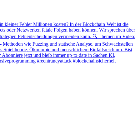
kleiner Fehler Millionen kosten? In der Blockchain-Welt ist die
acts oder Netzwerken fatale Folgen haben können. Wir sprechen über
 Strategien Fehlentscheidungen vermeiden kann. 🔍 Themen im Video:
n - Methoden wie Fuzzing und statische Analyse, um Schwachstellen
 aus Spieltheorie, Ökonomie und menschlichem Einfallsreichtum. Bist
 Abonniere jetzt und bleib immer up-to-date in Sachen KI,
fensiveprogramming #reentrancyattack #blockchainsicherheit