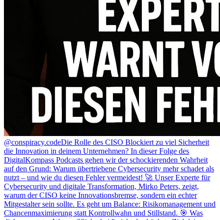
@conspiracy.code
Die Rolle des CISO Blockiert zu viel Sicherheit
die Innovation in deinem Unternehmen? In dieser Folge des
DigitalKompass Podcasts gehen wir der schockierenden Wahrheit
auf den Grund: Warum übertriebene Cybersecurity mehr schadet als
nutzt – und wie du diesen Fehler vermeidest! 🚀 Unser Experte für
Cybersecurity und digitale Transformation, Mirko Peters, zeigt,
warum der CISO keine Innovationsbremse, sondern ein echter
Mitgestalter sein sollte. Es geht um Balance: Risikomanagement und
Chancenmaximierung statt Kontrollwahn und Stillstand. 🎯 Was