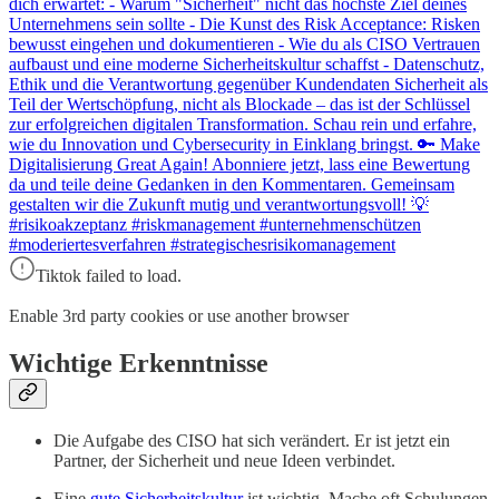
dich erwartet: - Warum "Sicherheit" nicht das höchste Ziel deines
Unternehmens sein sollte - Die Kunst des Risk Acceptance: Risken
bewusst eingehen und dokumentieren - Wie du als CISO Vertrauen
aufbaust und eine moderne Sicherheitskultur schaffst - Datenschutz,
Ethik und die Verantwortung gegenüber Kundendaten Sicherheit als
Teil der Wertschöpfung, nicht als Blockade – das ist der Schlüssel
zur erfolgreichen digitalen Transformation. Schau rein und erfahre,
wie du Innovation und Cybersecurity in Einklang bringst. 🔑 Make
Digitalisierung Great Again! Abonniere jetzt, lass eine Bewertung
da und teile deine Gedanken in den Kommentaren. Gemeinsam
gestalten wir die Zukunft mutig und verantwortungsvoll! 💡
#risikoakzeptanz #riskmanagement #unternehmenschützen
#moderiertesverfahren #strategischesrisikomanagement
Tiktok failed to load.
Enable 3rd party cookies or use another browser
Wichtige Erkenntnisse
Die Aufgabe des CISO hat sich verändert. Er ist jetzt ein
Partner, der Sicherheit und neue Ideen verbindet.
Eine
gute Sicherheitskultur
ist wichtig. Mache oft Schulungen