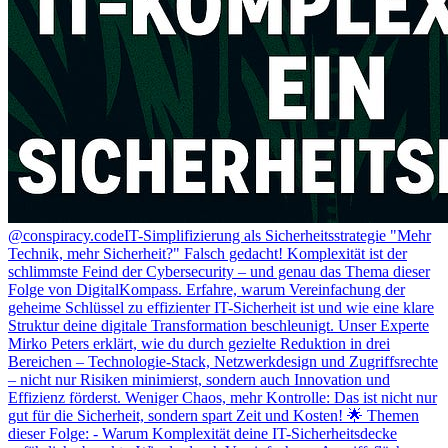
@conspiracy.code
IT-Simplifizierung als Sicherheitsstrategie "Mehr
Technik, mehr Sicherheit?" Falsch gedacht! Komplexität ist der
schlimmste Feind der Cybersecurity – und genau das Thema dieser
Folge von DigitalKompass. Erfahre, warum Vereinfachung der
geheime Schlüssel zu effizienter IT-Sicherheit ist und wie eine klare
Struktur deine digitale Transformation beschleunigt. Unser Experte
Mirko Peters erklärt, wie du durch gezielte Reduktion in drei
Bereichen – Technologie-Stack, Netzwerkdesign und Zugriffsrechte
– nicht nur Risiken minimierst, sondern auch Innovation und
Effizienz förderst. Weniger Chaos, mehr Kontrolle: Das ist nicht nur
gut für die Sicherheit, sondern spart Zeit und Kosten! 🌟 Themen
dieser Folge: - Warum Komplexität deine IT-Sicherheitsdecke