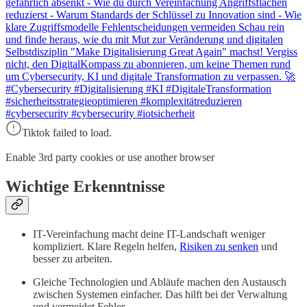
gefährlich absenkt - Wie du durch Vereinfachung Angriffsflächen
reduzierst - Warum Standards der Schlüssel zu Innovation sind - Wie
klare Zugriffsmodelle Fehlentscheidungen vermeiden Schau rein
und finde heraus, wie du mit Mut zur Veränderung und digitalen
Selbstdisziplin "Make Digitalisierung Great Again" machst! Vergiss
nicht, den DigitalKompass zu abonnieren, um keine Themen rund
um Cybersecurity, KI und digitale Transformation zu verpassen. 🚀
#Cybersecurity #Digitalisierung #KI #DigitaleTransformation
#sicherheitsstrategieoptimieren #komplexitätreduzieren
#cybersecurity #cybersecurity #iotsicherheit
Tiktok failed to load.
Enable 3rd party cookies or use another browser
Wichtige Erkenntnisse
IT-Vereinfachung macht deine IT-Landschaft weniger
kompliziert. Klare Regeln helfen,
Risiken zu senken
und
besser zu arbeiten.
Gleiche Technologien und Abläufe machen den Austausch
zwischen Systemen einfacher. Das hilft bei der Verwaltung
und vermeidet Fehler.